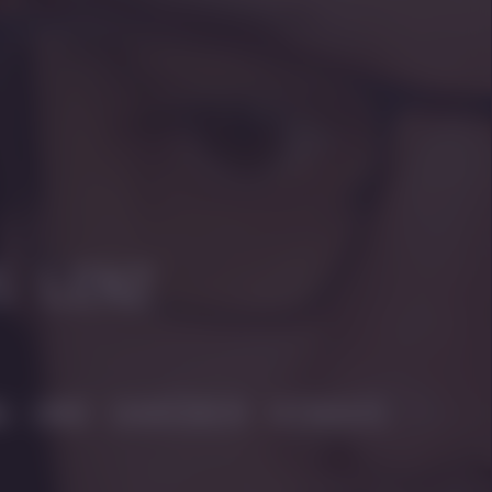
S LENZ
G UND DARÜBER HINAUS