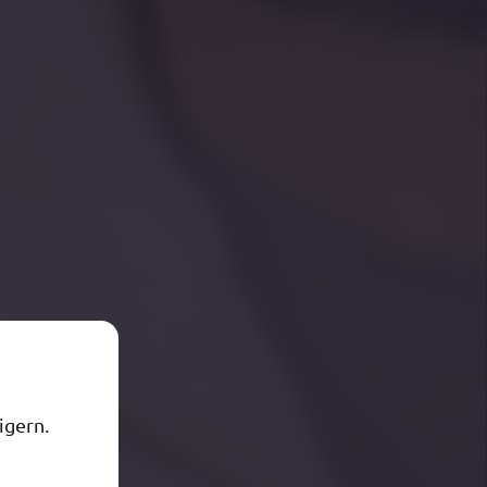
igern.