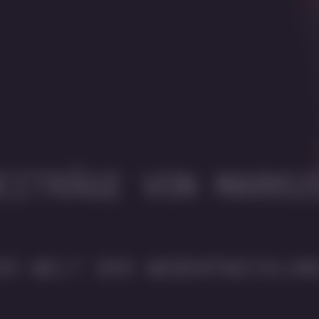
EITRÄGE VON MARKU
ER WELT DER WEBENTWICKLUN